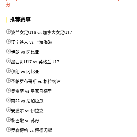
分]
推荐赛事
波兰女足U16 vs 加拿大女足U17
辽宁铁人 vs 上海海港
伊朗 vs 冈比亚
墨西哥U17 vs 英格兰U17
伊朗 vs 冈比亚
圣帕罗布哥斯 vs 格拉纳达
曼雷萨 vs 皇家马德里
南非 vs 尼加拉瓜
安道尔 vs 伊拉克
黎巴嫩 vs 苏丹
罗森博格 vs 博德闪耀